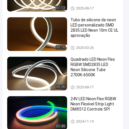
Lâmpada de corda de neão de
01:13
2025-08-17
silicone LED
Tubo de silicone de neon
LED personalizado SMD
2835 LED Neon 10m CE UL
aprovação
Lâmpada de corda de neão de
00:16
2025-03-26
silicone LED
Quadrado LED Neon Flex
RGBW SMD2835 LED
Neon Silicone Tube
2700K-6500K
Lâmpada de corda de neão de
00:36
2025-08-17
silicone LED
24V LED Neon Flex RGBW
Neon Flexível Strip Light
DMX512 Controle SPI
Lâmpada de corda de neão de
2024-11-19
silicone LED
01:49