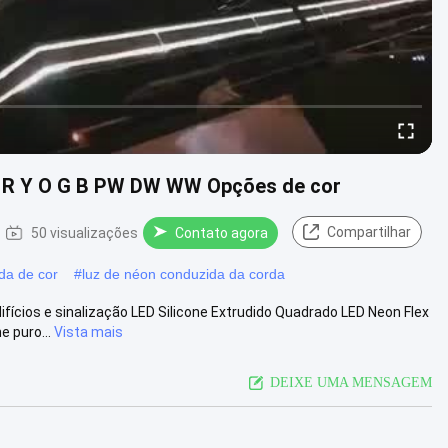
m R Y O G B PW DW WW Opções de cor
Compartilhar
50 visualizações
Contato agora
da de cor
#
luz de néon conduzida da corda
fícios e sinalização LED Silicone Extrudido Quadrado LED Neon Flex
 puro...
Vista mais
DEIXE UMA MENSAGEM