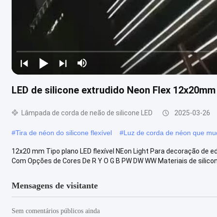
LED de silicone extrudido Neon Flex 12x20m
Lâmpada de corda de neão de silicone LED
2025-03-26
#
Tira de néon do silicone flexível
#
Luz de corda de néon que mu
12x20 mm Tipo plano LED flexível NEon Light Para decoração de edi
Com Opções de Cores De R Y O G B PW DW WW Materiais de silicone
Mensagens de visitante
Sem comentários públicos ainda