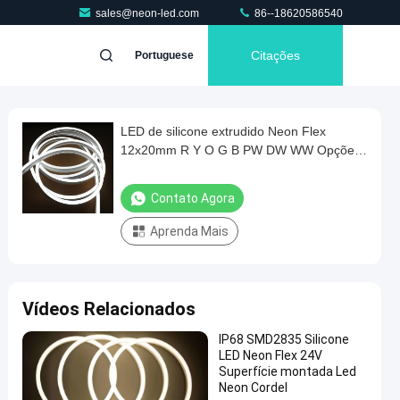
sales@neon-led.com
86--18620586540
Citações
Portuguese
LED de silicone extrudido Neon Flex
12x20mm R Y O G B PW DW WW Opções
de cor
Contato Agora
Aprenda Mais
Vídeos Relacionados
IP68 SMD2835 Silicone
LED Neon Flex 24V
Superfície montada Led
Neon Cordel