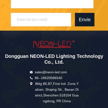
Envie
Dongguan NEON-LED Lighting Technology
Co., Ltd.
sales@neon-led.com
86--18620586540
Bldg B6,B7,First Ind. Zone,Y
abian, Shajing Str., Baoan Di
strict,Shenzhen.518104 Gua
ngdong, PR China