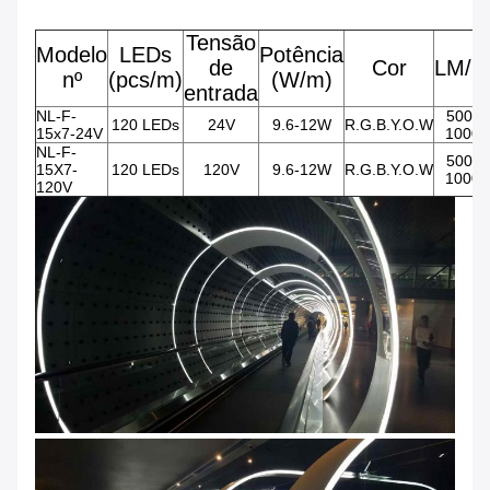
Tensão
Modelo
LEDs
Potência
de
Cor
LM/M
nº
(pcs/m)
(W/m)
entrada
NL-F-
500-
120 LEDs
24V
9.6-12W
R.G.B.Y.O.W
15x7-24V
1000
NL-F-
500-
15X7-
120 LEDs
120V
9.6-12W
R.G.B.Y.O.W
1000
120V