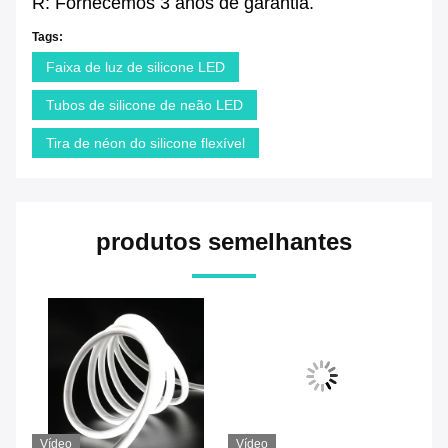
R: Fornecemos 3 anos de garantia.
Tags:
Faixa de luz de silicone LED
Tubos de silicone de neão LED
Tira de néon do silicone flexível
produtos semelhantes
Vídeo
Vídeo
Ví