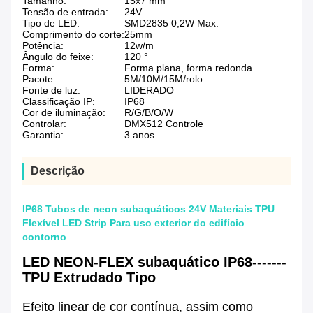
Tamanho:
15x7 mm
Tensão de entrada:
24V
Tipo de LED:
SMD2835 0,2W Max.
Comprimento do corte:
25mm
Potência:
12w/m
Ângulo do feixe:
120 °
Forma:
Forma plana, forma redonda
Pacote:
5M/10M/15M/rolo
Fonte de luz:
LIDERADO
Classificação IP:
IP68
Cor de iluminação:
R/G/B/O/W
Controlar:
DMX512 Controle
Garantia:
3 anos
Descrição
IP68 Tubos de neon subaquáticos 24V Materiais TPU
Flexível LED Strip Para uso exterior do edifício
contorno
LED NEON-FLEX subaquático IP68-------
TPU Extrudado
Tipo
Efeito linear de cor contínua, assim como