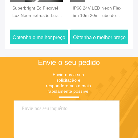
V
Superbright Ed Flexível
IP68 24V LED Neon Flex
IP
one
Luz Neon Extrusão Luz
5m 10m 20m Tubo de
24
Neon Silicone IP65 48V
Neão LED de silicone
LE
Para Construção
flexível
pi
ço
Obtenha o melhor preço
Obtenha o melhor preço
O
Envie o seu pedido
Envie-nos a sua 
solicitação e 
responderemos o mais 
rapidamente possível.