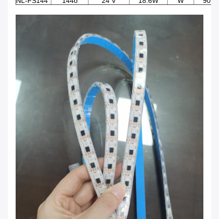
NL-FS144
144o
24 V
18.6W
W
90