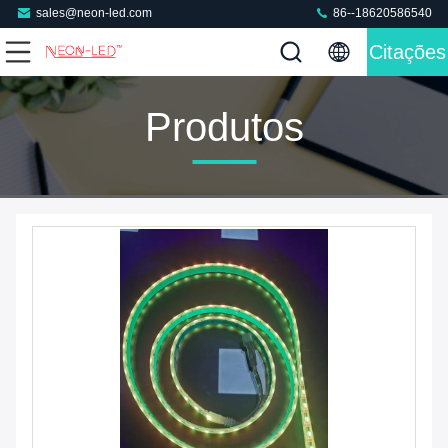
sales@neon-led.com
86--18620586540
Citações
Produtos