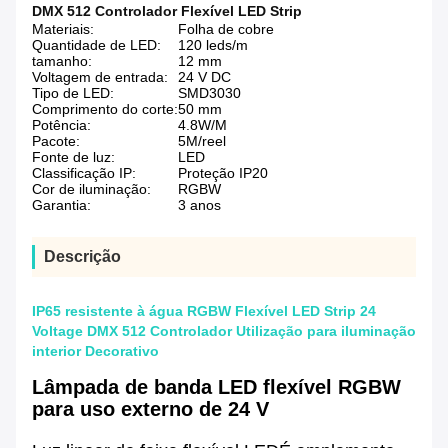
DMX 512 Controlador Flexível LED Strip
Materiais:
Folha de cobre
Quantidade de LED:
120 leds/m
tamanho:
12 mm
Voltagem de entrada:
24 V DC
Tipo de LED:
SMD3030
Comprimento do corte:
50 mm
Potência:
4.8W/M
Pacote:
5M/reel
Fonte de luz:
LED
Classificação IP:
Proteção IP20
Cor de iluminação:
RGBW
Garantia:
3 anos
Descrição
IP65 resistente à água RGBW Flexível LED Strip 24
Voltage DMX 512 Controlador Utilização para iluminação
interior Decorativo
Lâmpada de banda LED flexível RGBW
para uso externo de 24 V