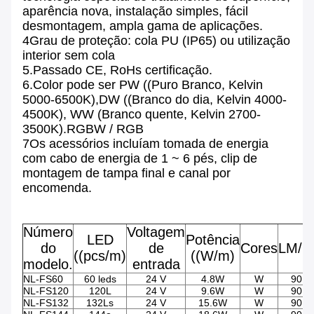
aparência nova, instalação simples, fácil
desmontagem, ampla gama de aplicações.
4Grau de proteção: cola PU (IP65) ou utilização
interior sem cola
5.Passado CE, RoHs certificação.
6.Color pode ser PW ((Puro Branco, Kelvin
5000-6500K),DW ((Branco do dia, Kelvin 4000-
4500K), WW (Branco quente, Kelvin 2700-
3500K).RGBW / RGB
7Os acessórios incluíam tomada de energia
com cabo de energia de 1 ~ 6 pés, clip de
montagem de tampa final e canal por
encomenda.
Número
Voltagem
LED
Potência
do
de
Cores
LM/M
((pcs/m)
((W/m)
modelo.
entrada
NL-FS60
60 leds
24 V
4.8W
W
90
NL-FS120
120L
24 V
9.6W
W
90
NL-FS132
132Ls
24 V
15.6W
W
90