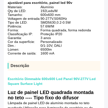
ajustável para escritório
,
painel led 90v
Materiais:
Alumínio
Qty de LED:
192Leds/M
Tamanho:
600x600 mm
Voltagem de entrada:
90-277V,50/60Hz
Tipo de LED:
SMD5630,0.2-0.5W
Potência:
57.6W/M
Forma:
Forma quadrada, forma redonda
Classificação IP:
Proteção IP20
Garantia:
3 anos
Cor da superfície:
Personalizado
Dim.:
0/1-10V, DALI
Lúmen:
6500lm
Corrente de saída:
1600 mA
Descrição
Escritório Dimmable 600x600 Led Panel 90V-277V Led
Square Surface Light
Luz de painel LED quadrada montada
no teto ---- Tipo fixo do difusor
Lâmpada de painel LED de alumínio montada no teto
quadrado Utilização para iluminação de escritório ou de