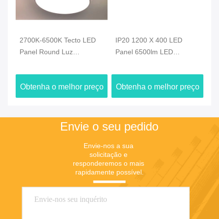
2700K-6500K Tecto LED
IP20 1200 X 400 LED
Pa
Panel Round Luz
Panel 6500lm LED
al
e
Dimmable personalizado
Rectangular Panel Light
SM
1
ço
Obtenha o melhor preço
Obtenha o melhor preço
O
Envie o seu pedido
Envie-nos a sua 
solicitação e 
responderemos o mais 
rapidamente possível.