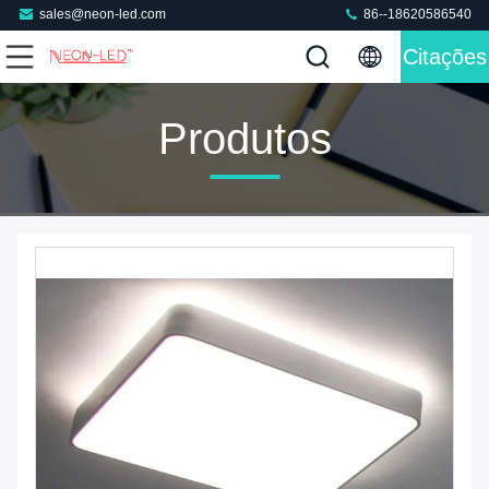
sales@neon-led.com
86--18620586540
Citações
Produtos