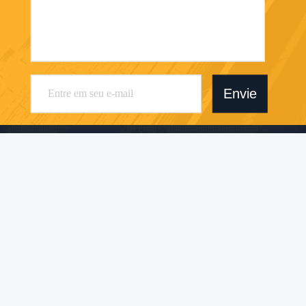
Envie
Dongguan NEON-LED Lighting Technology
Co., Ltd.
sales@neon-led.com
86--18620586540
Bldg B6,B7,First Ind. Zone,Y
abian, Shajing Str., Baoan Di