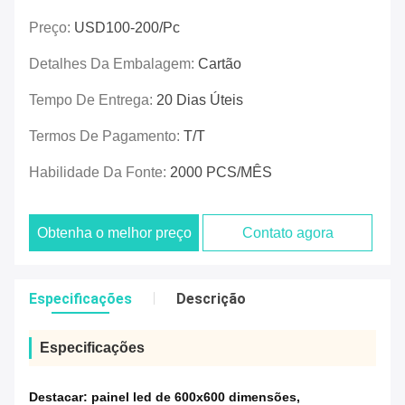
Preço:
USD100-200/pc
Detalhes Da Embalagem:
Cartão
Tempo De Entrega:
20 Dias Úteis
Termos De Pagamento:
T/T
Habilidade Da Fonte:
2000 PCS/MÊS
Obtenha o melhor preço
Contato agora
Especificações
Descrição
Especificações
Destacar:
painel led de 600x600 dimensões
,